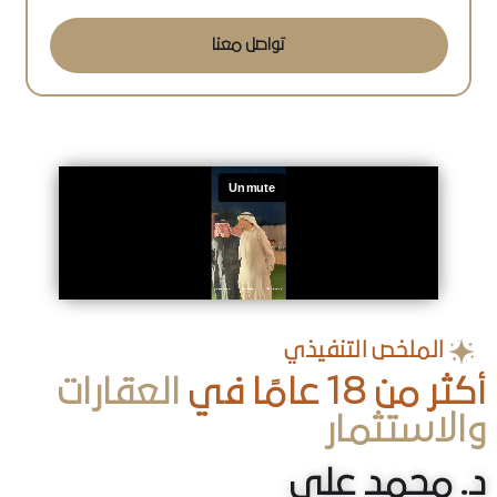
تواصل معنا
الملخص التنفيذي
أكثر من 18 عامًا في
العقارات
والاستثمار
د. محمد علي
خبير استثمار عقاري وإدارة ممتلكات في أبوظبي
د. محمد علي هو مستثمر عقاري ورائد أعمال متميز